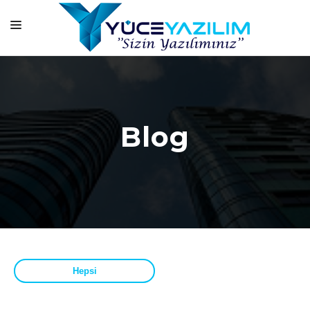
ANASAYFA
KURUMSAL
HİZMETLERİMİZ
Blog
ÜRÜNLERİMİZ
BAŞARI HİKAYELERİMİZ
ONLİNE EĞİTİM
BLOG
İLETİŞİM
Hepsi