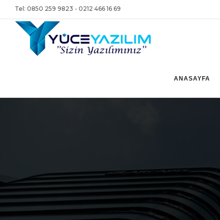
Tel: 0850 259 9823 - 0212 466 16 69
ANASAYFA