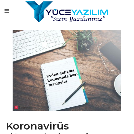
ANASAYFA
KURUMSAL
HİZMETLERİMİZ
ÜRÜNLERİMİZ
BAŞARI HİKAYELERİMİZ
ONLİNE EĞİTİM
BLOG
İLETİŞİM
Koronavirüs