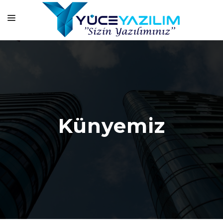
ANASAYFA
KURUMSAL
HİZMETLERİMİZ
ÜRÜNLERİMİZ
Künyemiz
BAŞARI HİKAYELERİMİZ
ONLİNE EĞİTİM
BLOG
İLETİŞİM