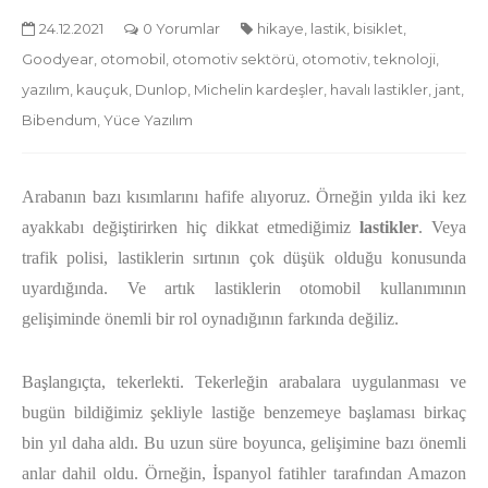
24.12.2021
0 Yorumlar
hikaye
,
lastik
,
bisiklet
,
Goodyear
,
otomobil
,
otomotiv sektörü
,
otomotiv
,
teknoloji
,
yazılım
,
kauçuk
,
Dunlop
,
Michelin kardeşler
,
havalı lastikler
,
jant
,
Bibendum
,
Yüce Yazılım
Arabanın bazı kısımlarını hafife alıyoruz. Örneğin yılda iki kez
ayakkabı değiştirirken hiç dikkat etmediğimiz
lastikler
. Veya
trafik polisi, lastiklerin sırtının çok düşük olduğu konusunda
uyardığında. Ve artık lastiklerin otomobil kullanımının
gelişiminde önemli bir rol oynadığının farkında değiliz.
Başlangıçta, tekerlekti. Tekerleğin arabalara uygulanması ve
bugün bildiğimiz şekliyle lastiğe benzemeye başlaması birkaç
bin yıl daha aldı. Bu uzun süre boyunca, gelişimine bazı önemli
anlar dahil oldu. Örneğin, İspanyol fatihler tarafından Amazon