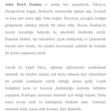
John Boyd Dunlop
o sırada beş yaşındaydı. İskoçya,
Dreghorn'da doğdu, Belfast'ta veterinerlik eğitimi aldı. Evlendi
ve kısa süre sonra oğlu John doğdu. Huzursuz çocuğun lastiğin
gelişiminde oldukça büyük bir etkisi oldu. Bayan Dunlop'un
özenle koruduğu bahçede üç tekerlekli bisikletini sürdü.
Bununla birlikte, dar tekerlekler çiçek tarhlarında ve çimenlerde
önemli izler bıraktı, bu yüzden kocasından şiddetle bu konuda
bir şeyler yapmasını istedi.
Ancak iyi kalpli İskoç, oğlunun eğlenmesini yasaklamak
istemedi, bu yüzden oluklar çok derin olmasın diye tekerlekleri
bir şekilde uzatmanın yeterli olduğu aklına geldi. Lastik
önlüğünü kesti ve havayla doldurduğu hortumu birbirine
yapıştırdı. Kartuşun sızmasını önlemek için deliği kapattı. Daha
sonra tuvale sardı ve bandajlarla bisiklete tuttu. Veteriner
memnun kaldı, karısı artık kızmaz, diye düşündü.