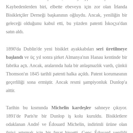
Kaybedenlerden biri, elbette ebeveyn için zor olan İrlanda
Bisikletçiler Derneği başkanının oğluydu. Ancak, yeniliğin bir
geleceği olduğunu kabul etti, bu yüzden patenti İskoçya'dan
satın aldı.
1890'da Dublin'de yeni bisiklet ayakkabıları
seri üretilmeye
başlandı
ve üç yıl sonra şirket Almanya'nın Hanau kentinde bir
fabrika açtı. Ancak, aralarında hala bir anlaşmazlık vardı, çünkü
Thomson'ın 1845 tarihli patenti halka açıldı. Patent korumasının
geçerliliği sona ermiştir. Ancak resmi şampiyonluk Dunlop'a
aittir.
Tarihin bu kısmında
Michelin kardeşler
sahneye çıkıyor.
1891'de Paris'te bir Dunlop iş kolu kuruldu. Bisikletlere
odaklanan André ve Édouard Michelin, indirimli ürüne olan
ilgiyi artırmak için bir fırsat hissetti. Genç Édouard yeniliği