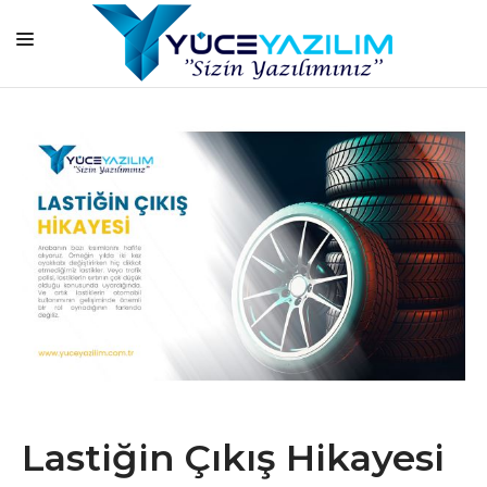
ANASAYFA
KURUMSAL
HİZMETLERİMİZ
ÜRÜNLERİMİZ
BAŞARI HİKAYELERİMİZ
ONLİNE EĞİTİM
BLOG
İLETİŞİM
Lastiğin Çıkış Hikayesi