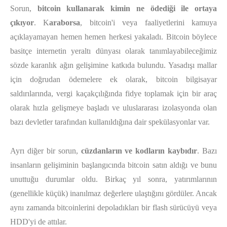
Sorun,
bitcoin kullanarak kimin ne ödediği ile ortaya
çıkıyor
. K
araborsa
, bitcoin'i veya faaliyetlerini kamuya
açıklayamayan hemen hemen herkesi yakaladı. Bitcoin böylece
basitçe internetin yeraltı dünyası olarak tanımlayabileceğimiz
sözde karanlık ağın gelişimine katkıda bulundu. Yasadışı mallar
için doğrudan ödemelere ek olarak, bitcoin bilgisayar
saldırılarında, vergi kaçakçılığında fidye toplamak için bir araç
olarak hızla gelişmeye başladı ve uluslararası izolasyonda olan
bazı devletler tarafından kullanıldığına dair spekülasyonlar var.
Ayrı diğer bir sorun,
cüzdanların ve kodların kaybıdır
. Bazı
insanların gelişiminin başlangıcında bitcoin satın aldığı ve bunu
unuttuğu durumlar oldu. Birkaç yıl sonra, yatırımlarının
(genellikle küçük) inanılmaz değerlere ulaştığını gördüler. Ancak
aynı zamanda bitcoinlerini depoladıkları bir flash sürücüyü veya
HDD'yi de attılar.