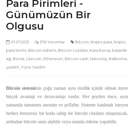
Para Pirimleri -
Günümüzün Bir
Olgusu
01.07.2021
576 Yorumlar
Bitcoin
,
Kripto para
,
kripto
,
para birimi
,
Bitcoin sistemi
,
Bitcoin cüzdanı
,
Kara borsa
,
karanlık
ağ
,
Borsa
,
Litecoin
,
Ethereum
,
Bitcoin cash
,
teknoloji
,
Kalkınma
,
yazılım
,
Yüce Yazılım
Bitcoin sistemi
nin çoğu zaman aynı özellik içinde olmak üzere
birçok avantajı ve dezavantajı vardır. Her şeyden önce, aynı
zamanda tamamen anonim ve şeffaftır. Sisteme katılmak isteyen
herkes benzersiz bir koda sahip bir bitcoin cüzdanı oluşturacak,
ardından bitcoin satın alabilir veya onunla ödeme yapabilir.