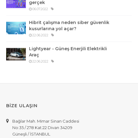
gerçek
06.07.2022
Hibrit çalışma neden siber güvenlik
kusurlarına yol açar?
22.06.2022
Lightyear - Güneş Enerjili Elektrikli
Araç
22.06.2022
BİZE ULAŞIN
Bağlar Mah. Mimar Sinan Caddesi
No:35 / 278 Kat:22 Divan 34209
Güneşli / İSTANBUL