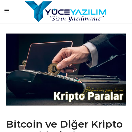
ANASAYFA
KURUMSAL
HİZMETLERİMİZ
ÜRÜNLERİMİZ
BAŞARI HİKAYELERİMİZ
ONLİNE EĞİTİM
BLOG
İLETİŞİM
Bitcoin ve Diğer Kripto