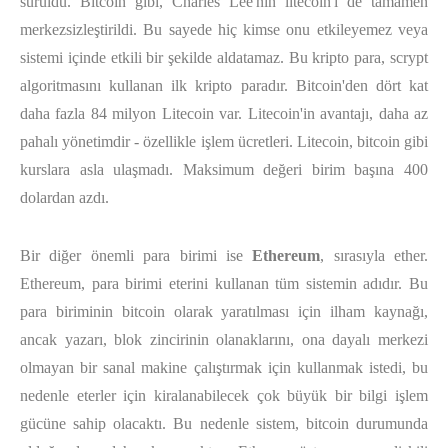
sürüldü. Bitcoin gibi, Charles Lee'nin litecoin'i de tamamen
merkezsizleştirildi. Bu sayede hiç kimse onu etkileyemez veya
sistemi içinde etkili bir şekilde aldatamaz. Bu kripto para, scrypt
algoritmasını kullanan ilk kripto paradır. Bitcoin'den dört kat
daha fazla 84 milyon Litecoin var. Litecoin'in avantajı, daha az
pahalı yönetimdir - özellikle işlem ücretleri. Litecoin, bitcoin gibi
kurslara asla ulaşmadı. Maksimum değeri birim başına 400
dolardan azdı.
Bir diğer önemli para birimi ise
Ethereum
, sırasıyla ether.
Ethereum, para birimi eterini kullanan tüm sistemin adıdır. Bu
para biriminin bitcoin olarak yaratılması için ilham kaynağı,
ancak yazarı, blok zincirinin olanaklarını, ona dayalı merkezi
olmayan bir sanal makine çalıştırmak için kullanmak istedi, bu
nedenle eterler için kiralanabilecek çok büyük bir bilgi işlem
gücüne sahip olacaktı. Bu nedenle sistem, bitcoin durumunda