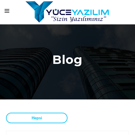
ANASAYFA
KURUMSAL
HİZMETLERİMİZ
Blog
ÜRÜNLERİMİZ
BAŞARI HİKAYELERİMİZ
ONLİNE EĞİTİM
BLOG
İLETİŞİM
Hepsi