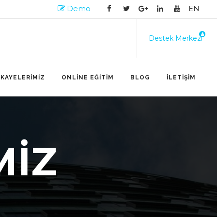
Demo
EN
Destek Merkezi
İKAYELERİMİZ
ONLİNE EĞİTİM
BLOG
İLETİŞİM
MİZ