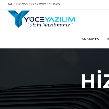
Tel: 0850 259 9823 - 0212 466 16 69
ANASAYFA
Hİ